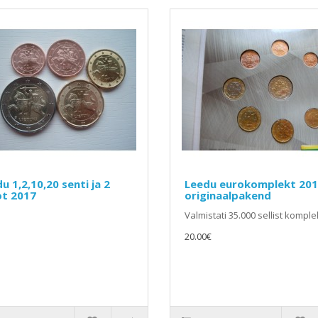
u 1,2,10,20 senti ja 2
Leedu eurokomplekt 20
ot 2017
originaalpakend
Valmistati 35.000 sellist komplek
20.00€