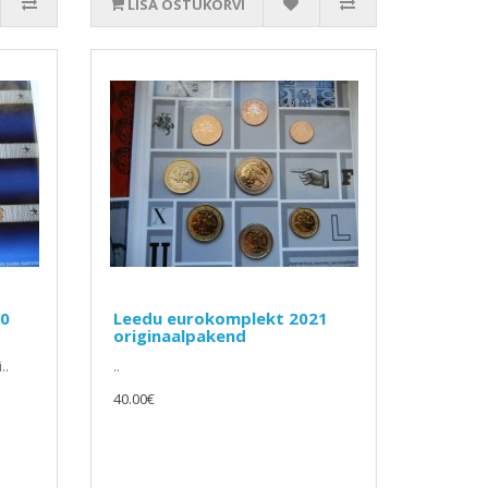
LISA OSTUKORVI
20
Leedu eurokomplekt 2021
originaalpakend
..
..
40.00€