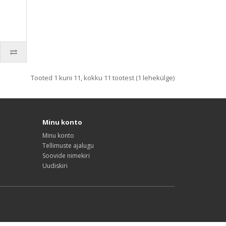
Tooted 1 kuni 11, kokku 11 tootest (1 lehekülge)
Minu konto
Minu konto
Tellimuste ajalugu
Soovide nimekiri
Uudiskiri