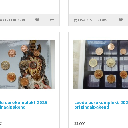
SA OSTUKORVI
LISA OSTUKORVI
du eurokomplekt 2025
Leedu eurokomplekt 20
ginaalpakend
originaalpakend
..
€
35.00€