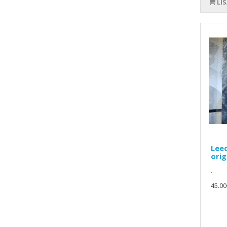
LI
Lee
ori
..
45.00