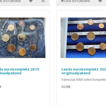
SA OSTUKORVI
LISA OSTUKORVI
du eurokomplekt 2019
Leedu eurokomplekt 20
ginaalpakend
originaalpakend
Valmistati 6000 sellist komplekti
€
50.00€