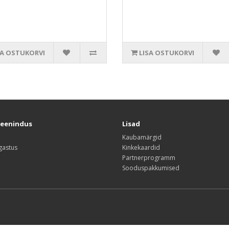
SA OSTUKORVI
LISA OSTUKORVI
teenindus
Lisad
Kaubamärgid
gastus
Kinkekaardid
Partnerprogramm
Sooduspakkumised