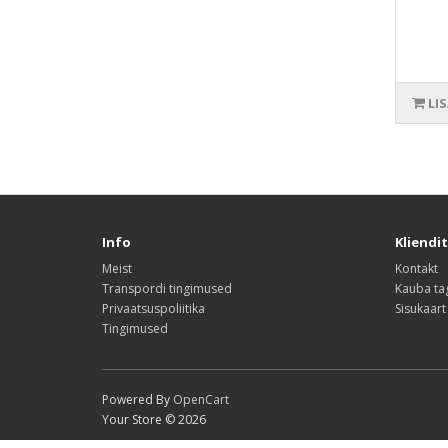
LI
Info
Kliendi
Meist
Kontakt
Transpordi tingimused
Kauba ta
Privaatsuspoliitika
Sisukaart
Tingimused
Powered By
OpenCart
Your Store © 2026