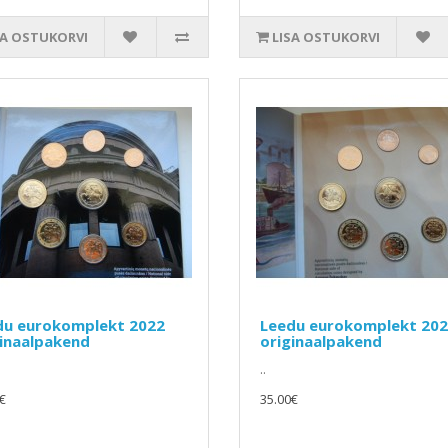
SA OSTUKORVI
LISA OSTUKORVI
du eurokomplekt 2022
Leedu eurokomplekt 20
ginaalpakend
originaalpakend
..
€
35.00€