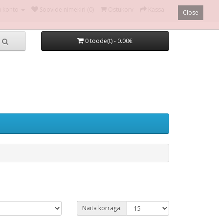
u konto
Soovide nimekiri (0)
Ostukorv
Kassa
Close
0 toode(t) - 0.00€
Näita korraga: