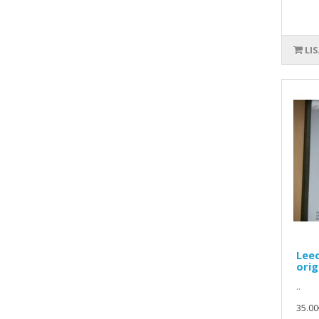
LI
Lee
ori
..
35.00