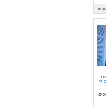
LI
Lee
ori
..
35.00