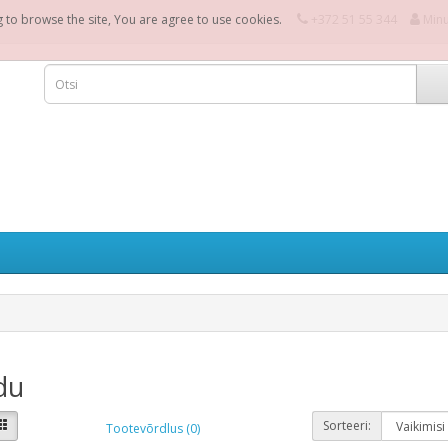
g to browse the site, You are agree to use cookies.
+372 51 55 344
Min
du
Sorteeri:
Tootevõrdlus (0)