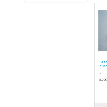
Leed
eur
..
5.00€