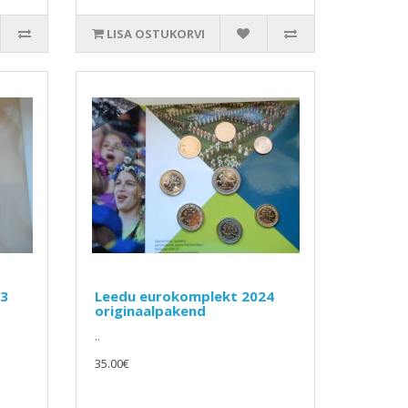
LISA OSTUKORVI
23
Leedu eurokomplekt 2024
originaalpakend
..
35.00€