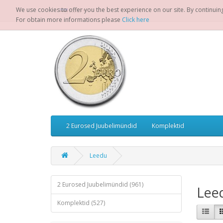
We use cookies to offer you the best experience on our site. By continuin
Keel
For obtain more informations please
Click here
2 Eurosed Juubelimündid
Komplektid
Leedu
2 Eurosed Juubelimündid (961)
Lee
Komplektid (527)