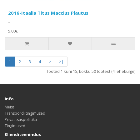
2016-Itaalia Titus Maccius Plautus
..
5.00€
1
2
3
4
>
>|
Tooted 1 kuni 15, kokku 50 tootest (4 lehekülge)
Info
Meist
Transpordi tingimused
Privaatsuspoliitika
Tingimused
Klienditeenindus