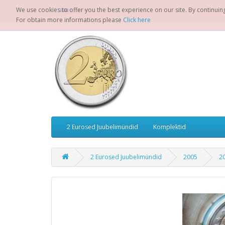
We use cookies to offer you the best experience on our site. By continuin
Keel
For obtain more informations please
Click here
2 Eurosed Juubelimündid
Komplektid
2 Eurosed Juubelimündid
2005
20