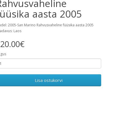
Rahvusvaheline
füüsika aasta 2005
del: 2005-San Marino Rahvusvaheline füüsika aasta 2005
adavus: Laos
20.00€
gus
Lisa ostukorvi