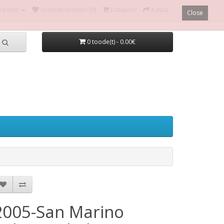
u konto
Soovide nimekiri (0)
Ostukorv
Kassa
Close
0 toode(t) - 0.00€
2005-San Marino