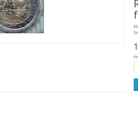
Mu
Sa
1
Ko