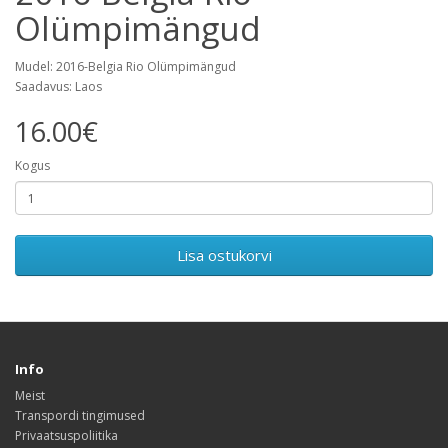
Olümpimängud
Mudel: 2016-Belgia Rio Olümpimängud
Saadavus: Laos
16.00€
Kogus
Lisa ostukorvi
Info
Meist
Transpordi tingimused
Privaatsuspoliitika