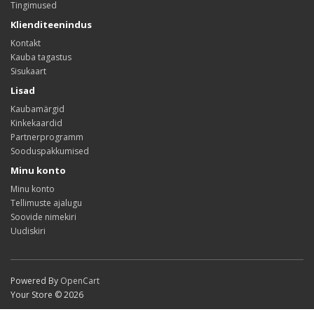
Tingimused
Klienditeenindus
Kontakt
Kauba tagastus
Sisukaart
Lisad
Kaubamärgid
Kinkekaardid
Partnerprogramm
Sooduspakkumised
Minu konto
Minu konto
Tellimuste ajalugu
Soovide nimekiri
Uudiskiri
Powered By
OpenCart
Your Store © 2026