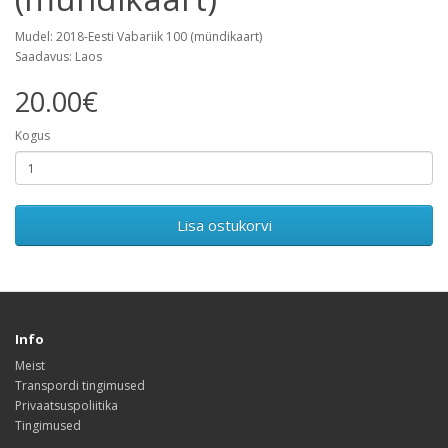
Mudel: 2018-Eesti Vabariik 100 (mündikaart)
Saadavus: Laos
20.00€
Kogus
Lisa ostukorvi
Info
Meist
Transpordi tingimused
Privaatsuspoliitika
Tingimused