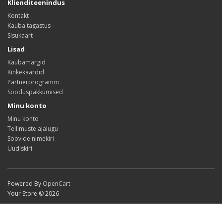
Klienditeenindus
Kontakt
Kauba tagastus
Sisukaart
Lisad
Kaubamärgid
Kinkekaardid
Partnerprogramm
Sooduspakkumised
Minu konto
Minu konto
Tellimuste ajalugu
Soovide nimekiri
Uudiskiri
Powered By
OpenCart
Your Store © 2026